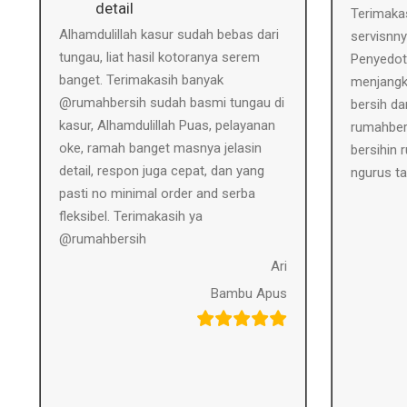
detail
Terimaka
Alhamdulillah kasur sudah bebas dari
servisnn
tungau, liat hasil kotoranya serem
Penyedot
banget. Terimakasih banyak
menjangk
@rumahbersih sudah basmi tungau di
bersih da
kasur, Alhamdulillah Puas, pelayanan
rumahber
oke, ramah banget masnya jelasin
bersihin
detail, respon juga cepat, dan yang
ngurus t
pasti no minimal order and serba
fleksibel. Terimakasih ya
@rumahbersih
Ari
Bambu Apus