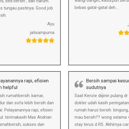
wangi banget, kasurpun bers
s, bed bersih , dan harum.
bebas gatal-gatal deh…
s tungau pastinya. Good job
sih.
Ayu
jatisampurna
ayanannya rapi, efisien
Bersih sampai kesu
n helpful
sudutnya
ih rumahbersih..kamar,
Saat Kenzie diijinin pulang dr
dur dan sofa lebih bersih dan
dokter udah kasih peringata
ar. Pelayanannya rapi, efisien
rumah harus bersih. bingung
ul. terimakasih Mas Andrian
mau bersih?? wong selama 4
rumahbersih, sukses dan
stay terus d RS. Akhirnya car