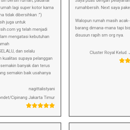
sih bersih rumah, padahal
Saya puas dengan pelayana
umah lagi super kotor karna
rumahbersih. Next saya pake 
a tidak dibersihkan :”)
Walopun rumah masih acak-
ih juga untuk
barang dimana-mana tapi bi
sih.com yg telah menjadi
disusun rapih sm org nya.
lam mengatasi kebutuhan
rumah
ELALU, dan selalu
Cluster Royal Kelud. 
n kualitas supaya pelanggan
 semakin banyak dan terus
ng semakin baik usahanya
nagittalistyani
ndet/Cipinang Jakarta Timur