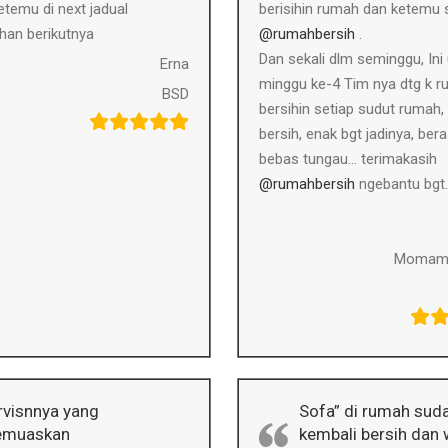
temu di next jadual
berisihin rumah dan ketemu
han berikutnya
@rumahbersih
.
Dan sekali dlm seminggu, Ini
Erna
minggu ke-4 Tim nya dtg k 
BSD
bersihin setiap sudut rumah,
bersih, enak bgt jadinya, be
bebas tungau… terimakasih
@rumahbersih
ngebantu bgt.
Momami
rvisnnya yang
Sofa” di rumah sud
muaskan
kembali bersih dan