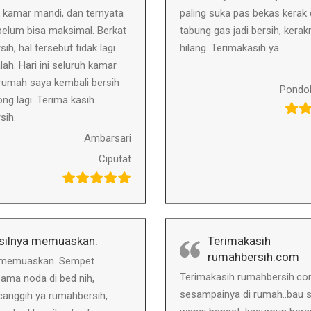
 kamar mandi, dan ternyata
paling suka pas bekas kerak
belum bisa maksimal. Berkat
tabung gas jadi bersih, kerak
ih, hal tersebut tidak lagi
hilang. Terimakasih ya
lah. Hari ini seluruh kamar
rumah saya kembali bersih
Pondo
ong lagi. Terima kasih
sih.
Ambarsari
Ciputat
silnya memuaskan.
Terimakasih
rumahbersih.com
 memuaskan. Sempet
Terimakasih rumahbersih.co
ama noda di bed nih,
sesampainya di rumah..bau s
canggih ya rumahbersih,