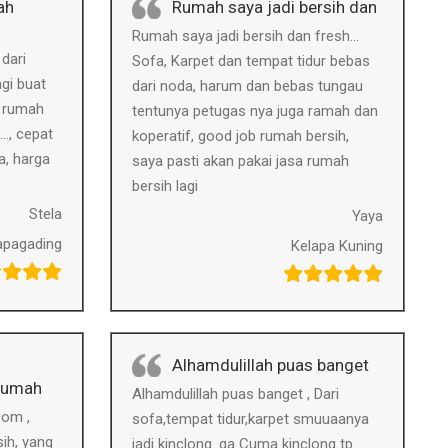
ah
Rumah saya jadi bersih dan
Rumah saya jadi bersih dan fresh…
dari
Sofa, Karpet dan tempat tidur bebas
gi buat
dari noda, harum dan bebas tungau
n rumah
tentunya petugas nya juga ramah dan
a…, cepat
koperatif, good job rumah bersih,
a, harga
saya pasti akan pakai jasa rumah
bersih lagi
Stela
Yaya
apagading
Kelapa Kuning
Alhamdulillah puas banget
 rumah
Alhamdulillah puas banget , Dari
com ,
sofa,tempat tidur,karpet smuuaanya
ih, yang
jadi kinclong .ga Cuma kinclong tp