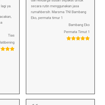
n
dan keluarga sudah sepakat untuk
lagi ya.
secara rutin menggunakan jasa
rumahbersih. Marsma TNI Bambang
acakan,
Eko, permata timur 1
sa
Bambang Eko
Permata Timut 1
Tias
Jatibening