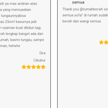
semua
sih ya mas andrian atas
Thank you @rumahbersih se
ya yang memuaskan.
semua sofa” di rumah suda
 tungaunnyabisa
bersih dan wangi semua
au 25cm! kasurnya jadi
n nyaman buat ditiduri lagi,
sih lengkap banget ada dari
 rumah, basmi tungau, sampe
aman, hehehe
Dira
Cibubur