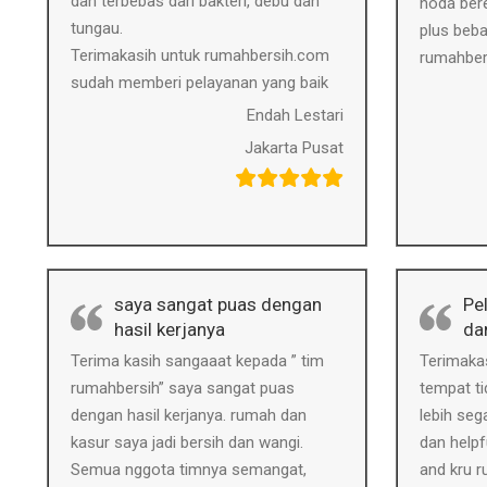
dan terbebas dari bakteri, debu dan
noda bere
tungau.
plus beba
Terimakasih untuk rumahbersih.com
rumahber
sudah memberi pelayanan yang baik
Endah Lestari
Jakarta Pusat
saya sangat puas dengan
Pel
hasil kerjanya
da
Terima kasih sangaaat kepada ” tim
Terimakas
rumahbersih” saya sangat puas
tempat ti
dengan hasil kerjanya. rumah dan
lebih seg
kasur saya jadi bersih dan wangi.
dan helpf
Semua nggota timnya semangat,
and kru 