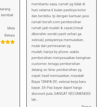
membantu saya, rumah yg tidak di
karang
huni selama 6 bulan pastinya kotor
h kembali
dan berdebu..tp dengan bantuan jasa
rumah bersih.com pembersihan
rumah jadi mudah & cepat.(misal
Mela
dibersihin sendiri pasti sehari ga
Bekasi
selesai)..pelayannya memuaskan…
mulai dari pemesanan yg
mudah..hanya by phone..waktu
pembersihan menyesuaikan keinginan
customer..tenaga pembersihan
datang on time..pembersihan yg
cepat..hasil memuaskan..masalah
Biaya TANPA DP,..selesai kerja baru
bayar…Eh Pas bayar dapet harga
discount pula..SANGAT RECOMENDED
lah….
Bagus