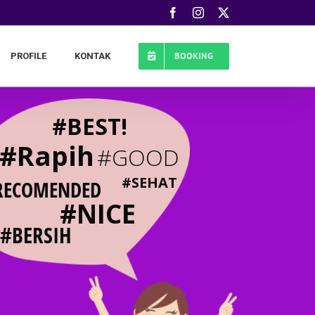
Facebook
Instagram
X
BOOKING
PROFILE
KONTAK
#BEST!
#Rapih
#GOOD
#SEHAT
RECOMENDED
#NICE
#BERSIH