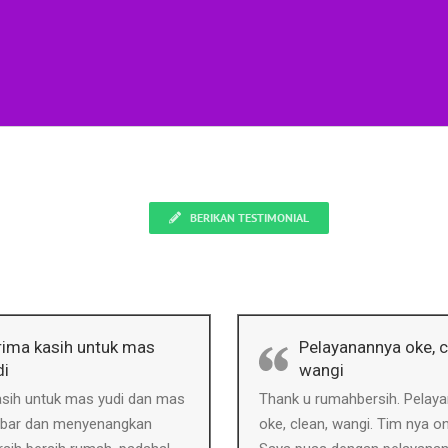
BERIKAN TESTIMONIAL
rima kasih untuk mas
Pelayanannya oke, c
di
wangi
asih untuk mas yudi dan mas
Thank u rumahbersih. Pelay
sabar dan menyenangkan
oke, clean, wangi. Tim nya on