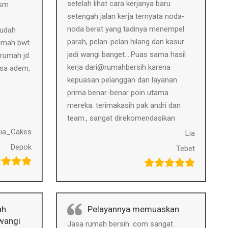
setelah lihat cara kerjanya baru
 sm
setengah jalan kerja ternyata noda-
noda berat yang tadinya menempel
 udah
parah, pelan-pelan hilang dan kasur
rumah bwt
jadi wangi banget….Puas sama hasil
 rumah jd
kerja dari@rumahbersih karena
rasa adem,
kepuasan pelanggan dan layanan
prima benar-benar poin utama
mereka. terimakasih pak andri dan
team., sangat direkomendasikan
a_Cakes
Lia
Depok
Tebet
ah
Pelayannya memuaskan
 wangi
Jasa rumah bersih .com sangat