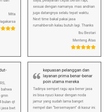
ih dan
saya, pelayanan cepat bersih rapi,
sesuai dengan namanya. mas andrian
juga datangnya selalu tepat waktu.
Mita
Next time bakal pakai jasa
Jagakarsa
rumahbersih kalau butuh lagi. Thanks
Ibu Bestari
Menteng Atas
dut-
kepuasan pelanggan dan
layanan prima benar-benar
poin utama mereka
 RS,
Tadinya sempet ragu apa bener jasa
n bahwa
ini bisa nyuci kasur dengan noda
, gmn
jamur yang sudah lama banget
 bulan qt
nempel dan “bersemayam” di kasur ini.
i jasa bwt