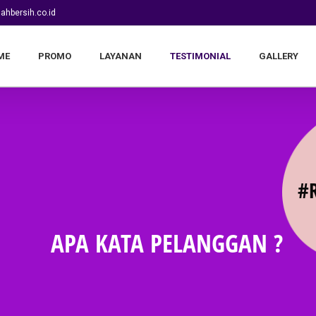
ahbersih.co.id
ME
PROMO
LAYANAN
TESTIMONIAL
GALLERY
#
APA KATA PELANGGAN ?