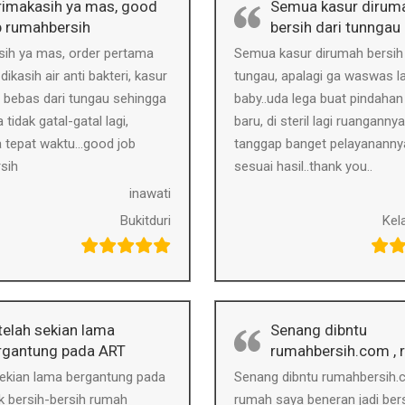
rimakasih ya mas, good
Semua kasur dirum
b rumahbersih
bersih dari tunngau
sih ya mas, order pertama
Semua kasur dirumah bersih 
ikasih air anti bakteri, kasur
tungau, apalagi ga waswas la
 bebas dari tungau sehingga
baby..uda lega buat pindaha
tidak gatal-gatal lagi,
baru, di steril lagi ruanganny
a tepat waktu…good job
tanggap banget pelayananny
sih
sesuai hasil..thank you..
inawati
Bukitduri
Kel
telah sekian lama
Senang dibntu
rgantung pada ART
rumahbersih.com ,
sekian lama bergantung pada
Senang dibntu rumahbersih.
k bersih-bersih rumah
rumah saya beneran jadi bers