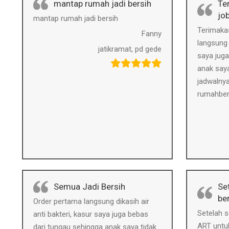
mantap rumah jadi bersih
Te
jo
mantap rumah jadi bersih
Terimaka
Fanny
langsung d
jatikramat, pd gede
saya juga
anak saya 
jadwalny
rumahber
Semua Jadi Bersih
Se
be
Order pertama langsung dikasih air
Setelah 
anti bakteri, kasur saya juga bebas
ART untu
dari tungau sehingga anak saya tidak