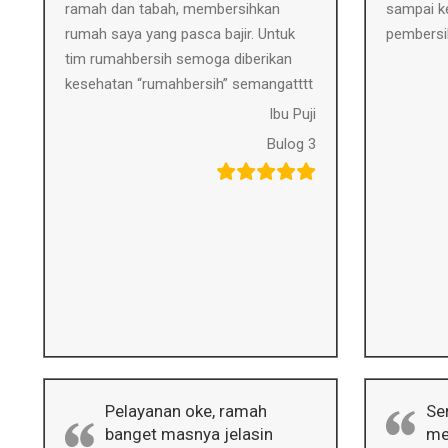
ramah dan tabah, membersihkan
sampai ke
rumah saya yang pasca bajir. Untuk
pembersi
tim rumahbersih semoga diberikan
kesehatan “rumahbersih” semangatttt
Ibu Puji
Bulog 3
Pelayanan oke, ramah
Se
banget masnya jelasin
me