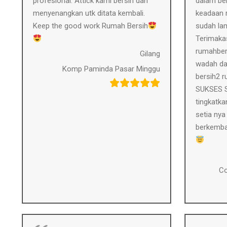
profesional. Attick kami bersih dan
dalam ber
menyenangkan utk ditata kembali.
keadaan r
Keep the good work Rumah Bersih
sudah lam
Terimakas
rumahber
Gilang
wadah da
Komp Paminda Pasar Minggu
bersih2 
SUKSES S
tingkatka
setia nya
berkemba
Co