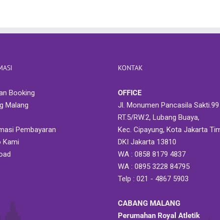
MASI
KONTAK
an Booking
OFFICE
g Malang
Jl. Monumen Pancasila Sakti.99 
RT.5/RW.2, Lubang Buaya,
rmasi Pembayaran
Kec. Cipayung, Kota Jakarta Tim
 Kami
DKI Jakarta 13810
oad
WA : 0858 8179 4837
WA : 0895 3228 84795
Telp : 021 - 4867 5903
CABANG MALANG
Perumahan Royal Atletik